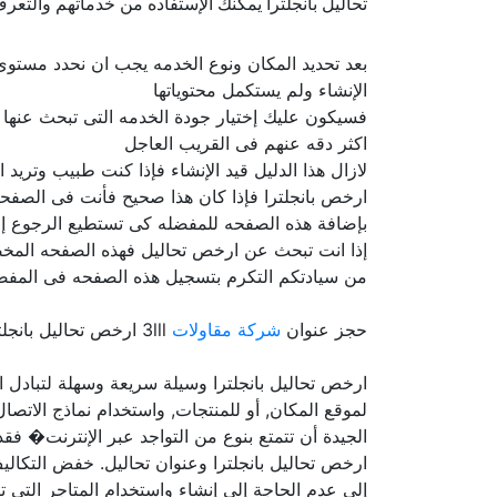
تحاليل بانجلترا يمكنك الإستفاده من خدماتهم والتعر
بعد تحديد المكان ونوع الخدمه يجب ان نحدد مستو
الإنشاء ولم يستكمل محتوياتها
فسيكون عليك إختيار جودة الخدمه التى تبحث عنها
اكثر دقه عنهم فى القريب العاجل
لازال هذا الدليل قيد الإنشاء فإذا كنت طبيب وتري
ارخص بانجلترا فإذا كان هذا صحيح فأنت فى الصفحه
بإضافة هذه الصفحه للمفضله كى تستطيع الرجوع إل
إذا انت تبحث عن ارخص تحاليل فهذه الصفحه المخصصه
من سيادتكم التكرم بتسجيل هذه الصفحه فى المفضله
حجز عنوان
شركة مقاولات
3lll ارخص تحاليل بانجلترا تحاليل بانجلترا تحاليل دليل الاطباء أطباء
ارخص تحاليل بانجلترا وسيلة سريعة وسهلة لتبادل
لموقع المكان, أو للمنتجات, واستخدام نماذج الاتصا
الجيدة أن تتمتع بنوع من التواجد عبر الإنترنت� ف
ارخص تحاليل بانجلترا وعنوان تحاليل. خفض التكالي
إلى عدم الحاجة إلى إنشاء واستخدام المتاجر التي 