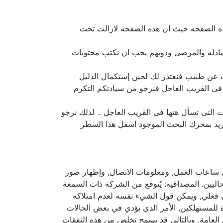
ه الصفحه حيث ان هذه الصفحه لازالت تحت
يادله والمرضى وذويهم يجب ان نكتب محتويات
حث عن طبيب فنعتذر لك لحين إستكمال الدليل
فى القريب العاجل فنرجو من سيادتكم التكرم
 التى تسأل هنها فى القريب العاجل .. لذلك نرجو
تريد بمحرك البحث الموجود اسفل هذا السطر
ل ساعات العمل, ومعلومات الاتصال, وإظهار صور
حاليين. المصداقية: يُتوقع من الشركة ذات السمعة
ان فعلي, ويمكن قول الشيء نفسه لعدم امتلاكه
 للمستهلكين, الأمر الذي يؤدي في بعض الحالات
 العامة, وبالتالي قد يسمح تخلص من هذه النفقات