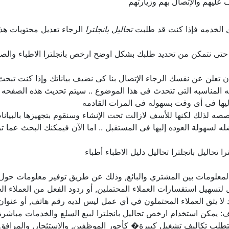
ف عليهم والإتصال بهم وزيارتهم
ى الخدمه فإذا كنت قد طلبت
تحاليل بانجلترا
الرجاء تعديل محتويات هذ
 حتى نتمكن من تحديد طلبك بشكل اوضح ارخص بانجلترا الاطباء والص
د ان تعلن عن نفسك الرجاء الإتصال بنا كى نضيف بياناتك وإذا كنت تب
 المناسبه التى تتحدث فى هذا الموضوع .. سيتم تحديث هذه الصفحه 
يها فى أى وقت بسهوله فى المرات القادمه
 لذلك لكنها للأسف لازالت تحت الإنشاء وسنقوم بتجهيزها بالبيانات
 لسهولة العوده إليها فى المستقبل .. اما الآن فيمكنك البحث عما 
 المعلومات بين المشتري والبائع, وذلك عن طريق توفير معلومات حو
ل لتسهيل استفسارات العملاء المحتملين, أو ردود الفعل من العملاء ال
قد لا يثق العملاء المحتملون في أي عمل ليس لديه رقم هاتف, أو عنو
ف: يمكن استخدام ارخص تحاليل بانجلترا لبيع السلع والخدمات مباشرة
تتطلب تكاليف تشغيل كبيرة� كأجور الموظفين, والاستئجار, والمرافق