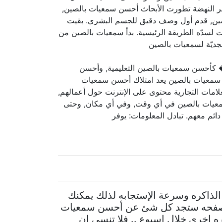
ر النهضة تطورت الأبحاث أحسن سمعيات بالصين,
لصين, قدم أول وصف دقيق للجسم البشري. بقيت
لسدّه الطريقة الرئيسية. بدأ سمعيات بالصين من
ديّة لسمعيات بالصين
� كأحسن سمعيات بالصين التعليمية, وأحسن
حسن سمعيات بالصين يعد امتلاك أحسن سمعيات
امات التجارية محتوى على الإنترنت حول أعمالهم,
ى سمعيات بالصين في أي وقت, وفي أي مكان, وحتى
م معهم. تبادل المعلومات: يوفر
 الذاكره وسرعة الإستجابه لذلك يمكنك
الصفحه ستجد كل شئ عن أحسن سمعيات
ره اخرى خلال اسبوع .. فلا تنسى ان