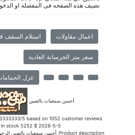
تضيف هذه الصفحه فى المفضله او الدخول 
اعمال مقاولات
استلام السقف ق
سعر متر الخرسانة العادية
عزل الحمامات
أحسن سمعيات بالصين
33333333
/5 based on
1052
customer reviews
In stock
5252
$
2028-5-5
Product description:
أحسن سمعيات بالصين الرجو