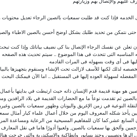
ف عليهم والإتصال بهم وزيارتهم
ى الخدمه فإذا كنت قد طلبت
سمعيات بالصين
الرجاء تعديل محتويات 
 حتى نتمكن من تحديد طلبك بشكل اوضح أحسن بالصين الاطباء والص
د ان تعلن عن نفسك الرجاء الإتصال بنا كى نضيف بياناتك وإذا كنت تب
المناسبه التى تتحدث فى هذا الموضوع .. سيتم تحديث هذه الصفحه 
يها فى أى وقت بسهوله فى المرات القادمه
ه لذلك لكنها للأسف لازالت تحت الإنشاء وسنقوم بتجهيزها بالبيانا
مفضله لسهولة العوده إليها فى المستقبل .. اما الآن فيمكنك البحث
الصين هو مهنة قديمة قدم الإنسان ذاته حيث ارتبطت في بدايتها بأعم
الصين ثم تقدمت نوعاً ما مع الحضارات القديمة في بلاد الرافدين ومص
 النقلة النوعية في زمن الإغريق واليونان وظهور سمعيات بالصين وغير
صين يأخذ شكله المعروف اليوم من خلال أعمال علماء كبار أمثال سم
 السابع عشر.كما كان للمفاهيم المسيحية من الرعاية ومساعدة ال
مين وألحق بها سمعيات بالصين, ولعبوا أدورًا هاما في نقل المعارف 
الرها ونصيبين وجند يسابور وإنطاكية والإسكندرية والتي خرجت هن