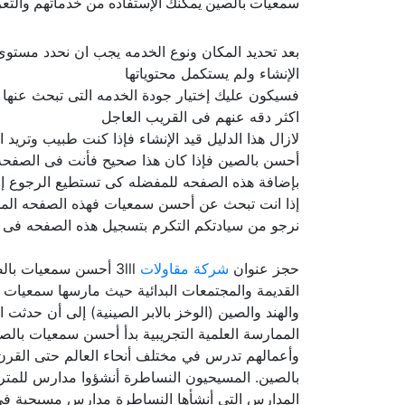
سمعيات بالصين يمكنك الإستفاده من خدماتهم والتعر
بعد تحديد المكان ونوع الخدمه يجب ان نحدد مستو
الإنشاء ولم يستكمل محتوياتها
فسيكون عليك إختيار جودة الخدمه التى تبحث عنها
اكثر دقه عنهم فى القريب العاجل
لازال هذا الدليل قيد الإنشاء فإذا كنت طبيب وتري
أحسن بالصين فإذا كان هذا صحيح فأنت فى الصفحه 
بإضافة هذه الصفحه للمفضله كى تستطيع الرجوع إل
إذا انت تبحث عن أحسن سمعيات فهذه الصفحه المخصص
نرجو من سيادتكم التكرم بتسجيل هذه الصفحه فى ال
حجز عنوان
شركة مقاولات
3lll أحسن سمعيات ب
القديمة والمجتمعات البدائية حيث مارسها سمعيات ب
والهند والصين (الوخز بالابر الصينية) إلى أن حدثت
الممارسة العلمية التجريبية بدأ أحسن سمعيات بال
وأعمالهم تدرس في مختلف أنحاء العالم حتى القرن
بالصين. المسيحيون النساطرة أنشؤوا مدارس للمترج
المدارس التي أنشأها النساطرة مدارس مسيحية في 