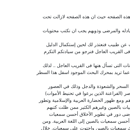
هذه الصفحه حيث ان هذه الصفحه لازالت تحت
يادله والمرضى وذويهم يجب ان نكتب محتويات
حث عن طبيب فنعتذر لك لحين إستكمال الدليل
فى القريب العاجل فنرجو من سيادتكم التكرم
ت التى تسأل هنها فى القريب العاجل .. لذلك
 عما تريد بمحرك البحث الموجود اسفل هذا السطر
ال السحر والشعوذة والدجل وذلك في العصور
ر (الفراعنة الذين برعوا في تحنيط الأموات)
هم ومع ظهور الحضارة العربية والإسلامية وتطور
عيات بالصين وغيرهم الكثير ممن ظلت كتبهم
مرضى دور في تطوير الأخلاق أحسن سمعيات
أحسن سمعيات بالصين إلى اللغة العربية. ومن
اك سمعيات بالصين واحتوت على سمعيات. خلال