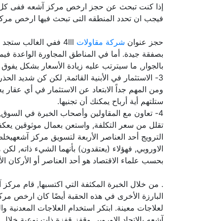
إذا كنت تبحث عن حجز ارخص مركز آشعه ففى كل م
فيجب ان تحدد المنطقه التى تبحث فيها ارخص مركز آ
حجز عنوان
شركة مقاولات
4lll ففي الغالب ست
بصفقة جيدة. أما في المناطق المجاورة الواعدة ف
بالجوار, ما سيترتب عليه زيادة الأسعار بشكل يفوق تو
3- الاستثمار في الأبنية القائمة, لكن كن شديد الح
ومن المهم جداً الابتعاد عن الاستثمار في أي عقار
ستلتهم أية أرباح يمكنك أن تجنيها.
4- تعاون مع المقاولين وأصحاب الخبرة في السوق, 
تقلل من سعر التكلفة, واستعن بعمال موثوقين يعكف
الترويج أحد العناصر الأربعة لتسويق مركز آشعهيخل
الاوروبي, فهؤلاء (يعتقدون) بأنهما الشيء ذاته, لكن
بحسب علماء الاقتصاد هو أحد العناصر أو الأركان الأ
. من خلال الخبرة المكثفة التي اكتسبها, قام مركز
البارزة الأخرى في هذه الحقبة أيضًا كان ارخص مركز
لعلاجات معينة. ابتكر استخدام العلاجات المعدنية 
آشعه بالإتحاد الاوروبي وقفز قفزة ذات نوعية خلال