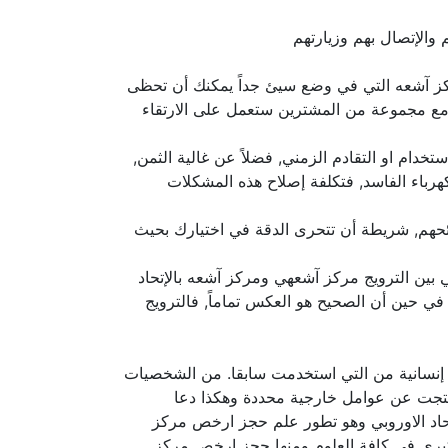
والإتصال بهم وزيارتهم
ركز آشعه التي في وضع سيئ جداً يمكنك أن تحظى
 مع مجموعة من المشترين ستعمل على الارتقاء
ستخدام او التقادم الزمني, فضلاً عن غالية الثمن,
هرباء الفاسد, فتكلفة إصلاح هذه المشكلات
صائحهم, شريطة أن تتحرى الدقة في اختيارك بحيث
 بين الترويج مركز آشعهي ومركز آشعه بالإتحاد
 في حين أن الصحيح هو العكس تماماً, فالترويج
ثر إنسانية من التي استخدمت سابقا. من الشخصيات
نة نتجت عن عوامل خارجية محددة وهكذا دعا
إتحاد الاوروبي وهو تطور علم حجز ارخص مركز
ت كبرى في كافة العلوم ومنها حجز ارخص مركز