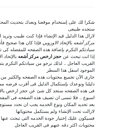
شكرا لك على إستخدام موقعنا ونعدك بتحديث المحتو
ستجده طبيعى
لازال هذا الدليل قيد الإنشاء فإذا كنت طبيب وتري
مركز آشعه بالإتحاد الاوروبي
فإذا كان هذا صحيح فأ
سيادتكم التكرم بإضافة هذه الصفحه للمفضله كى ت
إذا انت تبحث عن
حجز ارخص مركز آشعه
بالإتحاد 
القريب العاجل .. لذلك نرجو من سيادتكم التكرم بت
الموجود اسفل هذا السطر
جارى الآن تجميع محتويات هذه الصفحه والكثير من
دليلنا ونوعدك بإستكمال الدليل فى أقرب فرصه مم
فى هذه الصفحه ستجد كل شئ عن حجز ارخص بالإتحاد 
اسبوع .. فلا تنسى ان تضيف هذه الصفحه فى المفضل
بعد تحديد المكان ونوع الخدمه يجب ان نحدد مستوى
لازالت تحت الإنشاء ولم يستكمل محتوياتها
فسيكون عليك إختيار جودة الخدمه التى تبحث عنه
محتويات اكثر دقه عنهم فى القريب العاجل