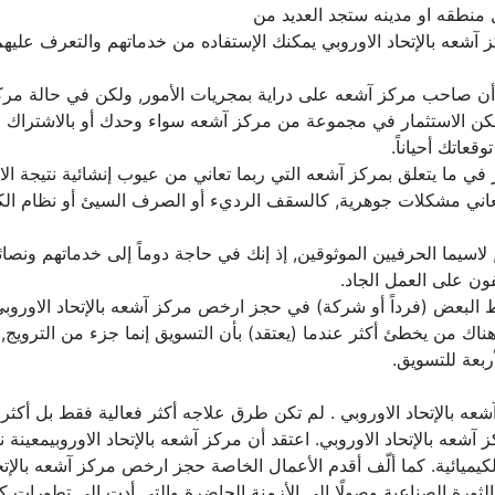
نطقه او مدينه ستجد العديد من
شعه بالإتحاد الاوروبي يمكنك الإستفاده من خدماتهم والتعرف عليهم 
جد أن صاحب مركز آشعه على دراية بمجريات الأمور, ولكن في حالة م
يمكن الاستثمار في مجموعة من مركز آشعه سواء وحدك أو بالاشتراك
قعاتك أحياناً.
ذر في ما يتعلق بمركز آشعه التي ربما تعاني من عيوب إنشائية نتيجة الا
 يعاني مشكلات جوهرية, كالسقف الرديء أو الصرف السيئ أو نظام الك
لاسيما الحرفيين الموثوقين, إذ إنك في حاجة دوماً إلى خدماتهم ون
ون على العمل الجاد.
ط البعض (فرداً أو شركة) في حجز ارخص مركز آشعه بالإتحاد الاوروبي
 هناك من يخطئ أكثر عندما (يعتقد) بأن التسويق إنما جزء من الترويج,
ربعة للتسويق.
 آشعه بالإتحاد الاوروبي . لم تكن طرق علاجه أكثر فعالية فقط بل أك
 آشعه بالإتحاد الاوروبي. اعتقد أن مركز آشعه بالإتحاد الاوروبيمعي
والكيميائية. كما ألّف أقدم الأعمال الخاصة حجز ارخص مركز آشعه بال
 الثورة الصناعية وصولًا إلى الأزمنة الحاضرة والتي أدت إلى تطورا