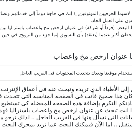
لاسيما الحرفيين الموثوقين, إذ إنك في حاجة دوماً إلى خدماتهم ون
ون على العمل الجاد.
ط البعض (فرداً أو شركة) في عنوان ارخص مخ واعصاب باستراليا بين 
يخطئ أكثر عندما (يعتقد) بأن التسويق إنما جزء من الترويج, في حين
ا عنوان ارخص مخ واعصاب
خدام موقعنا ونعدك بتحديث المحتويات فى القريب العاجل
إلى الأطباء الذى تريده وتبحث عنه فى أعماق الإنترن
كان هذا صحيح فأنت فى الصفحه المناسبه التى تتحدث ف
دتكم التكرم بإضافة هذه الصفحه للمفضله كى تستطيع 
ذا انت تبحث عن عنوان ارخص مخ واعصاب باستراليا فه
بيانات التى تسأل هنها فى القريب العاجل .. لذلك نرجو
تقبل .. اما الآن فيمكنك البحث عما تريد بمحرك البحث