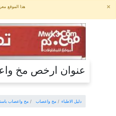
×
هذا الموقع معروض للبيع, السعر ال
عنوان ارخص مخ واعص
دليل الاطباء
مخ واعصاب
مخ واعصاب باسترا