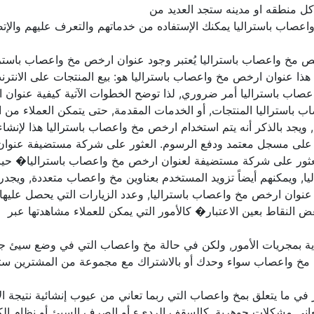
 منطقه او مدينه ستجد العديد من
عصاب باستراليا يمكنك الإستفاده من خدماتهم والتعرف عليهم والإتص
خص مخ واعصاب باستراليا يُعتبر وجود عنوان ارخص مخ واعصاب باسترال
ذا عنوان ارخص مخ واعصاب باستراليا هو: بيع المنتجات على الانترن
صاب باستراليا أمر ضروري, لذا توضح الخطوات الآتية كيفية عنوا
باستراليا المنتجات, أو الخدمات المقدمة, حتى يتمكن العملاء من 
, ويجد بالذكر أنه يتم استخدام ارخص مخ واعصاب باستراليا هذا لإن
 على مسجل معتمد ودفع الرسوم. العثور على شركة مستضيفة عنوان
لعثور على شركة مستضيفة لعنوان ارخص مخ واعصاب باستراليا� حيث
ويمكنهم أيضاً تزويد المستخدم بعناوين مخ واعصاب متعددة, ويجدر 
عنوان ارخص مخ واعصاب باستراليا, وعدد الزيارات التي يحصل عليه
 النقاط بعين الاعتبار� كالأمور التي يمكن للعملاء مشاهدتها عبر
بمجريات الأمور, ولكن في حالة مخ واعصاب التي في وضع سيئ جدا
مخ واعصاب سواء وحدك أو بالاشتراك مع مجموعة من المشترين ستعمل 
ذر في ما يتعلق بمخ واعصاب التي ربما تعاني من عيوب إنشائية نتيجة الا
 يعاني مشكلات جوهرية, كالسقف الرديء أو الصرف السيئ أو نظام الك