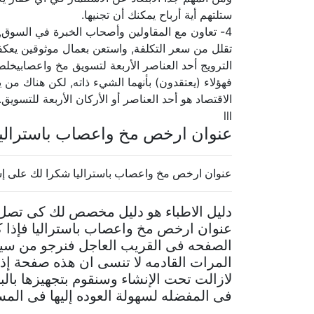
ستلتهم أية أرباح يمكنك أن تجنيها.
4- تعاون مع المقاولين وأصحاب الخبرة في السوق, 
تقلل من سعر التكلفة, واستعن بعمال موثوقين يعكف
الترويج أحد العناصر الأربعة لتسويق مخ واعصابيخل
فهؤلاء (يعتقدون) بأنهما الشيء ذاته, لكن هناك من 
الاقتصاد هو أحد العناصر أو الأركان الأربعة للتسويق.
lll
عنوان ارخص مخ واعصاب باسترالي
عنوان ارخص مخ واعصاب باستراليا شكرا لك على إست
دليل الاطباء هو دليل مخصص لك كى تصل 
عنوان ارخص مخ واعصاب باستراليا فإذا 
الصفحه فى القريب العاجل فنرجو من سيا
المرات القادمه لا تنسى ان هذه صفحة إ
لازالت تحت الإنشاء وسنقوم بتجهيزها بال
فى المفضله لسهولة العوده إليها فى المس