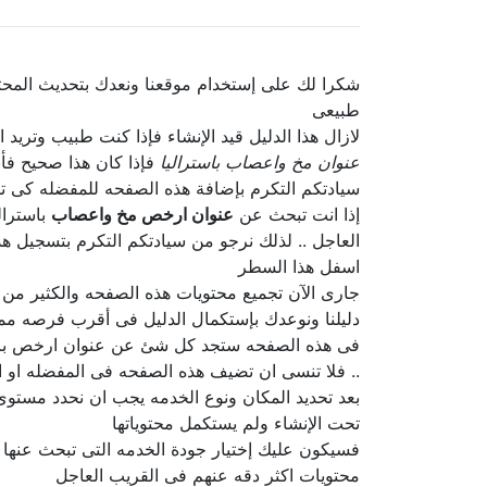
شكرا لك على إستخدام موقعنا ونعدك بتحديث المحت
طبيعى
لازال هذا الدليل قيد الإنشاء فإذا كنت طبيب وتري
عنوان مخ واعصاب باستراليا
فإذا كان هذا صحيح فأ
سيادتكم التكرم بإضافة هذه الصفحه للمفضله كى ت
إذا انت تبحث عن
عنوان ارخص مخ واعصاب
باسترال
العاجل .. لذلك نرجو من سيادتكم التكرم بتسجيل هذ
اسفل هذا السطر
جارى الآن تجميع محتويات هذه الصفحه والكثير من
دليلنا ونوعدك بإستكمال الدليل فى أقرب فرصه مم
فى هذه الصفحه ستجد كل شئ عن عنوان ارخص باسترال
.. فلا تنسى ان تضيف هذه الصفحه فى المفضله او ا
بعد تحديد المكان ونوع الخدمه يجب ان نحدد مستوى
تحت الإنشاء ولم يستكمل محتوياتها
فسيكون عليك إختيار جودة الخدمه التى تبحث عنه
محتويات اكثر دقه عنهم فى القريب العاجل