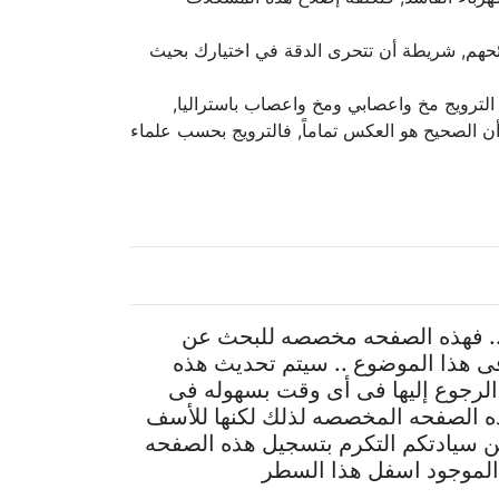
صائحهم, شريطة أن تتحرى الدقة في اختيارك بحيث
الترويج مخ واعصابي ومخ واعصاب باستراليا,
 أن الصحيح هو العكس تماماً, فالترويج بحسب علماء
ت.. فهذه الصفحه مخصصه للبحث عن
ى هذا الموضوع .. سيتم تحديث هذه
الرجوع إليها فى أى وقت بسهوله فى
ذه الصفحه المخصصه لذلك لكنها للأسف
 من سيادتكم التكرم بتسجيل هذه الصفحه
 الموجود اسفل هذا السطر