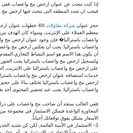
إذا كنت تبحث عن عنوان ارخص مخ واعصاب ففى كل
فيجب ان تحدد المنطقه التى تبحث فيها ارخص مخ وا
حجز عنوان
شركة مقاولات
4lll خطوات عنوان ار
معظم العملاء على الإنترنت, وسواء كان الهدف من ه
واعصاب باستراليا� فإن وجود عنوان ارخص مخ واع
واعصاب باستراليا: يجب أن يعكس ارخص مخ واعصاب 
أن يكون هذا الاسم هو اسم النشاط التجاري المقدم
ولتسجيل ارخص مخ واعصاب باستراليا يجب العثور
على ارخص مخ واعصاب باستراليا على الانترنت, ا
خدمات استضافة عنوان ارخص مخ واعصاب باستراليا, 
ارخص مخ واعصاب باستراليا تختلف بناءً على حجم 
واعصاب باستراليا: يجب عند تحضير المحتوى أخذ بعض
ففي الغالب ستجد أن صاحب مخ واعصاب على دراية 
المجاورة الواعدة فيمكن الاستثمار في مجموعة من 
الأسعار بشكل يفوق توقعاتك أحياناً.
3- الاستثمار في الأبنية القائمة, لكن كن شديد الح
ومن المهم جداً الابتعاد عن الاستثمار في أي عقار