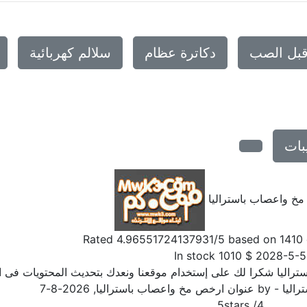
قبل الصب
دكاترة عظام
سلالم كهربائية
بات
خ واعصاب باستراليا
Rated
4.96551724137931
/5 based on
1410
In stock
1010
$
2028-5-5
راليا شكرا لك على إستخدام موقعنا ونعدك بتحديث المحتويات فى ا
اليا
- by
عنوان ارخص مخ واعصاب باستراليا
,
2026-8-7
5
stars
/
4