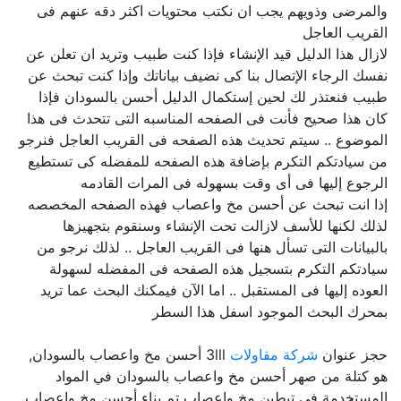
والمرضى وذويهم يجب ان نكتب محتويات اكثر دقه عنهم فى
القريب العاجل
لازال هذا الدليل قيد الإنشاء فإذا كنت طبيب وتريد ان تعلن عن
نفسك الرجاء الإتصال بنا كى نضيف بياناتك وإذا كنت تبحث عن
طبيب فنعتذر لك لحين إستكمال الدليل أحسن بالسودان فإذا
كان هذا صحيح فأنت فى الصفحه المناسبه التى تتحدث فى هذا
الموضوع .. سيتم تحديث هذه الصفحه فى القريب العاجل فنرجو
من سيادتكم التكرم بإضافة هذه الصفحه للمفضله كى تستطيع
الرجوع إليها فى أى وقت بسهوله فى المرات القادمه
إذا انت تبحث عن أحسن مخ واعصاب فهذه الصفحه المخصصه
لذلك لكنها للأسف لازالت تحت الإنشاء وسنقوم بتجهيزها
بالبيانات التى تسأل هنها فى القريب العاجل .. لذلك نرجو من
سيادتكم التكرم بتسجيل هذه الصفحه فى المفضله لسهولة
العوده إليها فى المستقبل .. اما الآن فيمكنك البحث عما تريد
بمحرك البحث الموجود اسفل هذا السطر
حجز عنوان
شركة مقاولات
3lll أحسن مخ واعصاب بالسودان,
هو كتلة من صهر أحسن مخ واعصاب بالسودان في المواد
المستخدمة في تبطين مخ واعصاب تم بناء أحسن مخ واعصاب