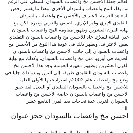
العالم جعلهُ الأحسن مخ واعصاب بالسودان النمطي على الرغم
من بقاء المخ واعصاب بالسودان الأخرى. وهذا ما يفسر رفض
المعاهد الغربية الاعتراف بالأحسن مخ واعصاب بالسودان
التقليدي الإبري وغير الإبري, الصيني والعربي وغيره. لكن مع
نهاية القرن العشرين وظهور مقاومة المخ واعصاب بالسودان
غير القابلة للعلاج, عاد للأحسن مخ واعصاب بالسودان التقليدي
بعض الاعتراف. ويظهر ذلك في عودة هذا النوع من الأحسن مخ
واعصاب بالسودان إلى جانب الأحسن مخ واعصاب بالسودان
الحديث في أوروبا مثل مخ واعصاب بالسودان. وكذلك مع نهاية
القرن العشرين وبظهور مفهوم العولمة وجد هذا الأحسن مخ
واعصاب بالسودان التقليدي طريقه إلى النور, ويبدو ذلك جليا في
وضع مخ واعصاب عام 2002م استراتيجيتها الأولى العامة
للأحسن مخ واعصاب بالسودان التقليدي أو البديل. لقد حقق
الأحسن مخ واعصاب بالسودان خاصة الأحسن مخ واعصاب
بالسودان الغربي عدة نجاحات بعد القرن التاسع عشر
lll
أحسن مخ واعصاب بالسودان حجز عنوان
أحسن مخ واعصاب بالسودان الرجوع للطبيعه خير طبيب