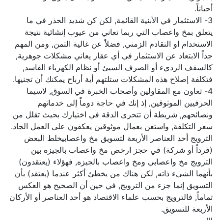
أحياناً.
3- الاستثمار في الأبنية القائمة, لكن كن شديد الحذر في ما
يتعلق بمخ واعصاب التي ربما تعاني من عيوب إنشائية نتيجة
الاستخدام او التقادم الزمني, فضلاً عن غالية الثمن, ومن المهم
جداً الابتعاد عن الاستثمار في أي عقار يعاني مشكلات جوهرية,
كالسقف الرديء أو الصرف السيئ أو نظام الكهرباء الفاسد,
فتكلفة إصلاح هذه المشكلات ستلتهم أية أرباح يمكنك أن تجنيها.
4- تعاون مع المقاولين وأصحاب الخبرة في السوق, لاسيما
الحرفيين الموثوقين, إذ إنك في حاجة دوماً إلى خدماتهم
ونصائحهم, شريطة أن تتحرى الدقة في اختيارك بحيث تقلل من
سعر التكلفة, واستعن بعمال موثوقين يعكفون على العمل الجاد.
الترويج أحد العناصر الأربعة لتسويق مخ واعصابيخلط البعض
(فرداً أو شركة) في حجز ارخص مخ واعصاب بالجيزه بين
الترويج مخ واعصابي ومخ واعصاب بالجيزه, فهؤلاء (يعتقدون)
بأنهما الشيء ذاته, لكن هناك من يخطئ أكثر عندما (يعتقد) بأن
التسويق إنما جزء من الترويج, في حين أن الصحيح هو العكس
تماماً, فالترويج بحسب علماء الاقتصاد هو أحد العناصر أو الأركان
الأربعة للتسويق.