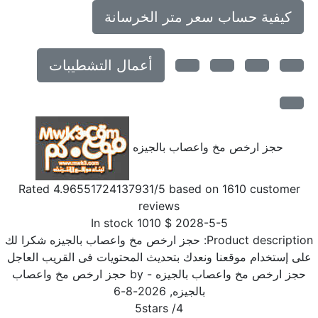
كيفية حساب سعر متر الخرسانة
أعمال التشطيبات
حجز ارخص مخ واعصاب بالجيزه
Rated
4.96551724137931
/5 based on
1610
customer
reviews
In stock
1010
$
2028-5-5
Product descriptio
حجز ارخص مخ واعصاب بالجيزه شكرا لك
لى إستخدام موقعنا ونعدك بتحديث المحتويات فى القريب العاجل
حجز ارخص مخ واعصاب بالجيزه
- by
حجز ارخص مخ واعصاب
بالجيزه
,
2026-8-6
5
stars
/
4