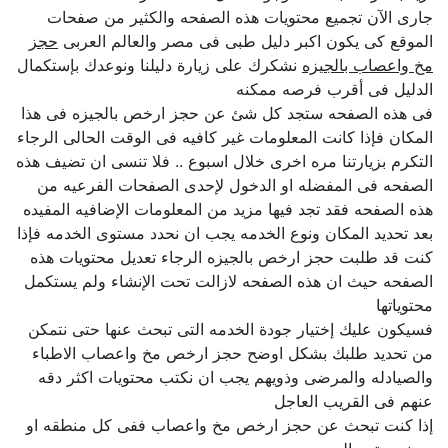
جارى الآن تجميع محتويات هذه الصفحه والكثير من صفحات
الموقع كى يكون اكبر دليل طبى فى مصر والعالم العربى
حجز
مخ واعصاب بالجيزه
نشكرك على زيارة دليلنا ونوعدك بإستكمال
الدليل فى أقرب فرصه ممكنه
فى هذه الصفحه ستجد كل شئ عن حجز ارخص بالجيزه فى هذا
المكان فإذا كانت المعلومات غير كافيه فى الوقت الحالى الرجاء
التكرم بزيارتنا مره اخرى خلال اسبوع .. فلا تنسى ان تضيف هذه
الصفحه فى المفضله او الدخول لإحدى الصفحات الفرعيه من
هذه الصفحه فقد تجد فيها مزيد من المعلومات الإضافيه المفيده
بعد تحديد المكان ونوع الخدمه يجب ان نحدد مستوى الخدمه فإذا
كنت قد طلبت حجز ارخص بالجيزه الرجاء تعديل محتويات هذه
الصفحه حيث ان هذه الصفحه لازالت تحت الإنشاء ولم يستكمل
محتوياتها
فسيكون عليك إختيار جودة الخدمه التى تبحث عنها حتى نتمكن
من تحديد طلبك بشكل اوضح حجز ارخص مخ واعصاب الاطباء
والصيادله والمرضى وذويهم يجب ان نكتب محتويات اكثر دقه
عنهم فى القريب العاجل
إذا كنت تبحث عن حجز ارخص مخ واعصاب ففى كل منطقه او