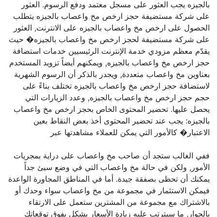
بالجيزه يجب العثور على مسجل معتمد ودفع الرسوم. العثور
على شركة مستضيفة حجز ارخص مخ واعصاب بالجيزه يتطلب
الحصول على ارخص مخ واعصاب بالجيزه على الانترنت, العثور
على شركة مستضيفة لحجز ارخص مخ واعصاب بالجيزه� حيث
يقدّم معظم مزودي خدمة الإنترنت الرئيسيين خدمات استضافة
حجز ارخص مخ واعصاب بالجيزه, ويمكنهم أيضاً تزويد المستخدم
بعناوين مخ واعصاب متعددة, ويجدر بالذكر أن الرسوم الشهرية
لاستضافة حجز ارخص مخ واعصاب بالجيزه تختلف بناءً على
حجم حجز ارخص مخ واعصاب بالجيزه, وعدد الزيارات التي
يحصل عليها. تحضير المحتوى الخاص بحجز ارخص مخ واعصاب
بالجيزه: يجب عند تحضير المحتوى أخذ بعض النقاط بعين
الاعتبار� كالأمور التي يمكن للعملاء مشاهدتها عبر
ففي الغالب ستجد أن صاحب مخ واعصاب على دراية بمجريات
الأمور, ولكن في حالة مخ واعصاب التي في وضع سيئ جداً
يمكنك أن تحظى بصفقة جيدة. أما في المناطق المجاورة الواعدة
فيمكن الاستثمار في مجموعة من مخ واعصاب سواء وحدك أو
بالاشتراك مع مجموعة من المشترين ستعمل على الارتقاء
بالجوار, ما سيترتب عليه زيادة الأسعار بشكل يفوق توقعاتك