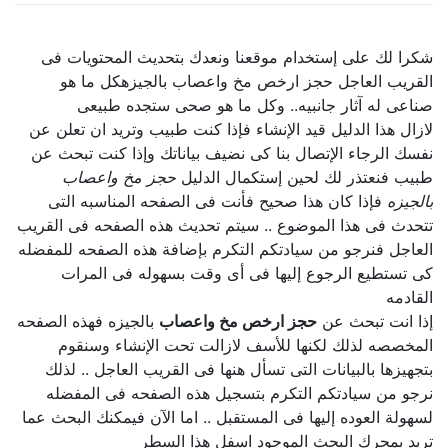
شكرا لك على إستخدام موقعنا ونعدك بتحديث المحتويات فى
القريب العاجل حجز ارخص مخ واعصاب بالجيزهكل ما هو
صناعى له آثار جانبيه.. وكل ما هو صحى ستجده طبيعى
لازال هذا الدليل قيد الإنشاء فإذا كنت طبيب وتريد ان تعلن عن
نفسك الرجاء الإتصال بنا كى نضيف بياناتك وإذا كنت تبحث عن
طبيب فنعتذر لك لحين إستكمال الدليل
حجز مخ واعصاب
بالجيزه
فإذا كان هذا صحيح فأنت فى الصفحه المناسبه التى
تتحدث فى هذا الموضوع .. سيتم تحديث هذه الصفحه فى القريب
العاجل فنرجو من سيادتكم التكرم بإضافة هذه الصفحه للمفضله
كى تستطيع الرجوع إليها فى أى وقت بسهوله فى المرات
القادمه
إذا انت تبحث عن
حجز ارخص مخ واعصاب
بالجيزه فهذه الصفحه
المخصصه لذلك لكنها للأسف لازالت تحت الإنشاء وسنقوم
بتجهيزها بالبيانات التى تسأل هنها فى القريب العاجل .. لذلك
نرجو من سيادتكم التكرم بتسجيل هذه الصفحه فى المفضله
لسهولة العوده إليها فى المستقبل .. اما الآن فيمكنك البحث عما
تريد بمحرك البحث الموجود اسفل هذا السطر