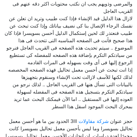
والمرضى وذويهم يجب ان نكتب محتويات اكثر دقه عنهم فى
القريب العاجل
لازال هذا الدليل قيد الإنشاء فإذا كنت طبيب وتريد ان تعلن عن
نفسك الرجاء الإتصال بنا كى نضيف بياناتك وإذا كنت تبحث عن
طبيب فنعتذر لك لحين إستكمال الدليل أحسن بسويسرا فإذا كان
هذا صحيح فأنت فى الصفحه المناسبه التى تتحدث فى هذا
الموضوع .. سيتم تحديث هذه الصفحه فى القريب العاجل فنرجو
من سيادتكم التكرم بإضافة هذه الصفحه للمفضله كى تستطيع
الرجوع إليها فى أى وقت بسهوله فى المرات القادمه
إذا انت تبحث عن أحسن معمل تحاليل فهذه الصفحه المخصصه
لذلك لكنها للأسف لازالت تحت الإنشاء وسنقوم بتجهيزها
بالبيانات التى تسأل هنها فى القريب العاجل .. لذلك نرجو من
سيادتكم التكرم بتسجيل هذه الصفحه فى المفضله لسهولة
العوده إليها فى المستقبل .. اما الآن فيمكنك البحث عما تريد
بمحرك البحث الموجود اسفل هذا السطر
حجز عنوان
شركة مقاولات
3lll الحدود بين ما هو أحسن معمل
تحاليل بسويسرا وما ليس بأحسن معمل تحاليل بسويسرا كانت
محورًا لعدة دراسات. إن انجازات الأحسن معمل تحاليل بسويسرا