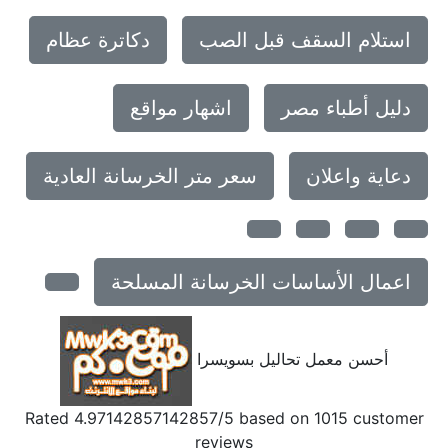
استلام السقف قبل الصب
دكاترة عظام
دليل أطباء مصر
اشهار مواقع
دعاية واعلان
سعر متر الخرسانة العادية
اعمال الأساسات الخرسانة المسلحة
أحسن معمل تحاليل بسويسرا
Rated
4.97142857142857
/5 based on
1015
customer
reviews