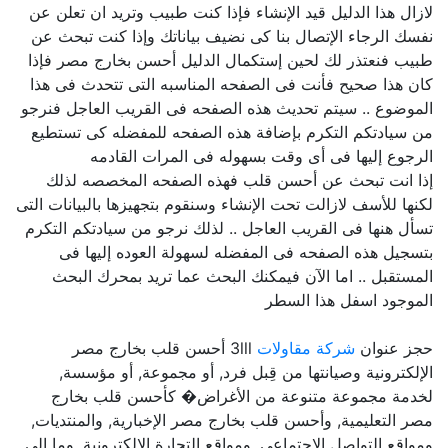
لازال هذا الدليل قيد الإنشاء فإذا كنت طبيب وتريد ان تعلن عن
نفسك الرجاء الإتصال بنا كى نضيف بياناتك وإذا كنت تبحث عن
طبيب فنعتذر لك لحين إستكمال الدليل أحسن بخارج مصر فإذا
كان هذا صحيح فأنت فى الصفحه المناسبه التى تتحدث فى هذا
الموضوع .. سيتم تحديث هذه الصفحه فى القريب العاجل فنرجو
من سيادتكم التكرم بإضافة هذه الصفحه للمفضله كى تستطيع
الرجوع إليها فى أى وقت بسهوله فى المرات القادمه
إذا انت تبحث عن أحسن قلب فهذه الصفحه المخصصه لذلك
لكنها للأسف لازالت تحت الإنشاء وسنقوم بتجهيزها بالبيانات التى
تسأل هنها فى القريب العاجل .. لذلك نرجو من سيادتكم التكرم
بتسجيل هذه الصفحه فى المفضله لسهولة العوده إليها فى
المستقبل .. اما الآن فيمكنك البحث عما تريد بمحرك البحث
الموجود اسفل هذا السطر
حجز عنوان
شركة مقاولات
3lll أحسن قلب بخارج مصر
الإلكترونية وصيانتها من قِبل فرد, أو مجموعة, أو مؤسسة,
لخدمة مجموعة متنوعة من الأغراض� كأحسن قلب بخارج
مصر التعليمية, وأحسن قلب بخارج مصر الإخبارية, والمنتديات,
ومواقع التواصل الاجتماعي, ومواقع التجارة الإلكترونية, وما إلى