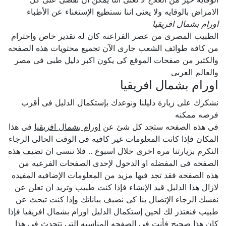
الامراض بالوقايه ولا يعنى اننا نستطيع الإستغناء عن الأطباء
اورام بشمال افريقيا
الطبيب المصرى من عصر الفراعنه كان له تقدير خاص وإحترام
من كافة طوائف الشعب جارى الآن تجميع محتويات هذه الصفحه
والكثير من صفحات الموقع كى يكون اكبر دليل طبى فى مصر
والعالم العربى
اورام بشمال افريقيا
نشكرك على زيارة دليلنا ونوعدك بإستكمال الدليل فى أقرب
فرصه ممكنه
فى هذه الصفحه ستجد كل شئ عن
اورام بشمال افريقيا
فى هذا
المكان فإذا كانت المعلومات غير كافيه فى الوقت الحالى الرجاء
التكرم بزيارتنا مره اخرى خلال اسبوع .. فلا تنسى ان تضيف هذه
الصفحه فى المفضله او الدخول لإحدى الصفحات الفرعيه من
هذه الصفحه فقد تجد فيها مزيد من المعلومات الإضافيه المفيده
لازال هذا الدليل قيد الإنشاء فإذا كنت طبيب وتريد ان تعلن عن
نفسك الرجاء الإتصال بنا كى نضيف بياناتك وإذا كنت تبحث عن
طبيب فنعتذر لك لحين إستكمال الدليل اورام بشمال افريقيا فإذا
كان هذا صحيح فأنت فى الصفحه المناسبه التى تتحدث فى هذا