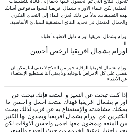
تتحول النتائج التي تم الحصول عليها لاحقًا إلى فائدة للتطبيقات
العملية, لكن علماء الاورام بشمال افريقيا ليسوا مدفوعين أساسًا
بهذه التطبيقات. بدلاً من ذلك, يُعزى النداء إلى التحدي الفكري
والجمال المتمثل في تحديد النتائج المنطقية للمبادئ الأساسية.
اورام بشمال افريقيا اورام دليل الاطباء أطباء
lll
اورام بشمال افريقيا ارخص أحسن
اورام بشمال افريقيا الوقايه خير من العلاج لا تعنى اننا يمكن ان
نقضى على كل الامراض بالوقايه ولا يعنى اننا نستطيع الإستغناء
عن الأطباء
إذا كنت تبحث عن التميز و المتعه فإنك تبحث عن
اورام بشمال افريقيا فهناك ستجد اجمل و احسن ما
يمكنك مشاهدته والإستمتاع به عن قرب لذلك يبحث
الكثيرين عن اورام بشمال افريقيا ويجدون بها الكثير
من المتعه ويمضون معها اجمل واحسن الاوقات لكن
يجب اختيار نوعية الخدمه من حيث الجوده والسعر