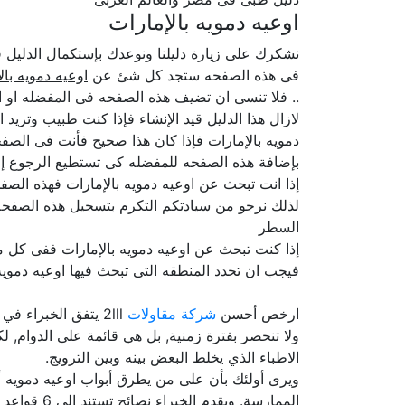
اوعيه دمويه بالإمارات
نشكرك على زيارة دليلنا ونوعدك بإستكمال الدلي
فى هذه الصفحه ستجد كل شئ عن
اوعيه دمويه بال
.. فلا تنسى ان تضيف هذه الصفحه فى المفضله او ا
لازال هذا الدليل قيد الإنشاء فإذا كنت طبيب وتري
دمويه بالإمارات فإذا كان هذا صحيح فأنت فى الصف
بإضافة هذه الصفحه للمفضله كى تستطيع الرجوع إل
إذا انت تبحث عن اوعيه دمويه بالإمارات فهذه الصف
لذلك نرجو من سيادتكم التكرم بتسجيل هذه الصفحه 
السطر
إذا كنت تبحث عن اوعيه دمويه بالإمارات ففى كل م
فيجب ان تحدد المنطقه التى تبحث فيها اوعيه دمويه
ارخص أحسن
شركة مقاولات
2lll يتفق الخبراء
ولا تنحصر بفترة زمنية, بل هي قائمة على الدوام,
الاطباء الذي يخلط البعض بينه وبين الترويج.
ويرى أولئك بأن على من يطرق أبواب اوعيه دمويه أن
الممارسة. ويقدم الخبراء نصائح تستند إلى 6 قواعد ضامنة لنتائج جيدة في الحد الأدنى وخلال الظروف الطبيعية للسوق.