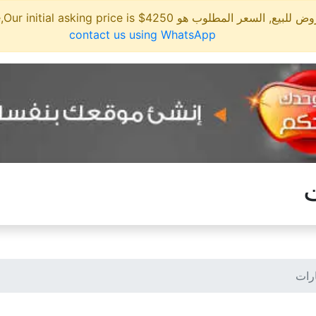
مطلوب هو 4250$ This site is for sale,Our initial asking price is
contact us using WhatsApp
ت
ارات