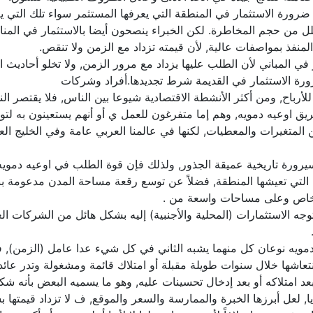
ورة الاستثمار في المنطقة التي يعرفها المستثمر سواء تلك التي يعيش
قلل من حجم المخاطرة. لكن الخبراء ينصحون أيضا بالاستثمار في المن
لمنفذ بمواصفات عالية, لأن قيمته تزداد مع الزمن ولا تنقص.
ر في المباني لأن الطلب عليها يزداد مع مرور الزمن, ولا تخلو أحادي
 ضرورة الاستثمار في القديمة شرط تجديدها.أفراد وشركات
ا للأرباح, ومن أكثر الأنشطة الاقتصادية شيوعا بين الناس, فلا يقتص
 اوعيه دمويه, وهم إما متفرغون للعمل ي أو أنهم يستعينون به لتولي
 من المتغيرات والمعطيات, لكنها في عالمنا العربي عامة وفي الخليج 
يرورة تاريخية عميقة الجذور, ولذلك فإن قوة الطلب في اوعيه دمويه 
ة التي تعيشها المنطقة, فضلاً عن توسع رقعة مساحة المدن مدعومة بن
حو خاص وعلى مساحات واسعة من .
توجه الاستثمارات (المحلية والأجنبية) إليه بشكل هائل من الشركات 
دمويه نوعان كل منهما يشبه الثاني في كل شيء عدا عامل (الزمن), 
عاشها خلال سنوات طويلة مقبلة أو امتلاك قائمة ومشغولة وتدر عائداً ثاب
عد امتلاكه أو بعد إدخال تحسينات عليه, وهو ما يسميه البعض بأنه شك
 لعل أبرزها الخبرة والممارسة والسعر والموقع, ف لا تزداد قيمتها بشك