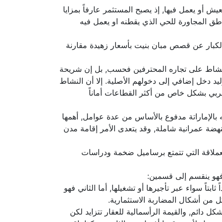
 أو يعمل فيها, إذ يصبح المستثمر عارفاً بمزايا
اطق المجاورة للحي الذي يقطنه او يعمل فيه
ث الكبار عن قصص مبان بنيت بأسعار زهيدة مقارنة
ر النشاط على تجاره المحترفين فحسب, بل إن شريحة
د دخل إضافي إلى دخولهم الأصلية. إلا أن النشاط
العربي بشكل خاص من أكثر القطاعات أماناً
بالإماراتة مدفوع بالأساس من عدة عوامل, أهمها
هضة عمرانية شاملة, وقد يتعدى الأمر إقامة مدن
العملاقة التي تتمتع برساميل ضخمة ودراسات
فهو ينقسم إلى قسمين:
تاً سواء عبر تأجيرها أو تشغيلها, أما الثاني فهو
ل من أشكال المضاربة الاستثمارية.
ل دائم, والقيمة الرأسمالية للعقار تتزايد لكن