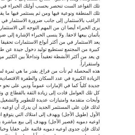
تلك القواعد الست تنحصر بحسب أولئك الخبراء في ضر
تلك المنطقة ونوعية فيها ومن ثم يستثمر فيها ما ي
الراغب بالاستثمار, إلى جانب ضرورة الاستثمار في ا
يرى الخبراء أيضا ان من المهم التوجه الى الاستثما
بأثمان بيعها لاحقا. ولا ينسى الخبراء الإشارة إلى
يعد الاستثمار في من أكثر أنواع الاستثمارات تحقيق
كبيرة من المجتمع تستطيع توليد دخول جيدة عن طريق
ي يعد من أكثر الأنشطة تعقيداً وتداخلاً بين الكثير
واستقراراً.
هذه المحصلة لم تأت من فراغ, بقدر ما هي ثمرة لس
الزيادة الكبيرة في عدد السكان والطفرة الاقتصادي
جديدة كلياً كما في الإمارات عموماً ودبي على ن
كل تلك العوامل قادت إلى زيادة الثقة بالقطاع ي و
وأبحاث متقدمة وامتيازات عديدة للتطوير والتشغيل.
لذلك فإن على المستثمر الجديد أن يدرك أن اوعيه 
الأول (طويل الأجل) ويهدف إلى امتلاك التي يتوقع انت
اوعيه دمويه (قصير الأجل) ويهدف إلى بيع مباشرة ب
لذلك فإن جدوى اوعيه دمويه قائمة على خفايا وخبايا,