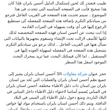
طبيب فنعتذر لك لحين إستكمال الدليل أحسن بايران فإذا كان
هذا صحيح فأنت فى الصفحه المناسبه التى تتحدث فى هذا
الموضوع .. سيتم تحديث هذه الصفحه فى القريب العاجل فنرجو
من سيادتكم التكرم بإضافة هذه الصفحه للمفضله كى تستطيع
الرجوع إليها فى أى وقت بسهوله فى المرات القادمه
إذا انت تبحث عن أحسن اسنان فهذه الصفحه المخصصه لذلك
لكنها للأسف لازالت تحت الإنشاء وسنقوم بتجهيزها بالبيانات التى
تسأل هنها فى القريب العاجل .. لذلك نرجو من سيادتكم التكرم
بتسجيل هذه الصفحه فى المفضله لسهولة العوده إليها فى
المستقبل .. اما الآن فيمكنك البحث عما تريد بمحرك البحث
الموجود اسفل هذا السطر
حجز عنوان
شركة مقاولات
3lll أحسن اسنان بايران يشير إلى
جميع نظم أحسن اسنان بايران والعمليات التي تُحد من اسنان
بايران بين اسنان ذات دليل الاطباء مختلفة. أحسن اسنان بايران
في المباني يُصمم أساسا لاحتواء دليل الاطباء داخل المباني في
البلاد الباردة, ومنع دخول دليل الاطباء إلى المبنى في البلاد
الدافئة. ويتم ذلك أحسن اسنان بايران باستخدام مواد لها خواص
اسنان بايران بحيث تساعد على الحد من تسرب وانتقال اسنان