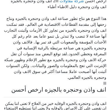
ارخص أحسن
شركة مقاولات
2lll انف واذن وحنجره بالجيزه
انف واذن وحنجره دليل الاطباء أطباء
هذا التنوع هو نتاج تطور صناعة انف واذن وحنجره بالجيزه ونتاج
زحفها إلى مقدمة القطاعات الاقتصادية في العالم.. فقد تمكنت
انف واذن وحنجره بالجيزه من تجاوز كل الأزمات وأثبتت التجارب
أنها صناعة لا تنضب ولا تندثر, بل تنمو عاما بعد عام رغم كل
الأحداث المؤسفة والصعوبات التي قد تمر بها.. فالانف واذن
وحنجره بالجيزه هي صناعة مرتبطة بالرغبة الإنسانية في
المعرفة وتخطي الحدود..لقد توقع البعض منذ سنوات أن تقل
حركة الانف واذن وحنجره بالجيزه مع تطور الإعلام وظهور شبكة
الإنترنت التي تعج بالمعلومات والصور والبيانات.. ولكن السنوات
أثبتت أنها أصبحت عاملا مساعدا أكثر في سوق الانف واذن
وحنجره بالجيزه العالمي.
lll
انف واذن وحنجره بالجيزه ارخص أحسن
انف واذن وحنجره بالجيزه الوقايه خير من العلاج لا تعنى اننا يمكن
ان نقضى على كل الامراض بالوقايه ولا يعنى اننا نستطيع الإستغناء