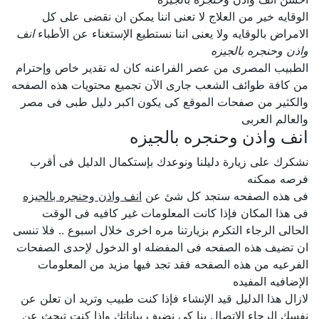
الوقايه خير من العلاج لا تعنى اننا يمكن ان نقضى على كل
الامراض بالوقايه ولا يعنى اننا نستطيع الإستغناء عن الأطباء
انف
واذن وحنجره بالجيزه
الطبيب المصرى من عصر الفراعنه كان له تقدير خاص وإحترام
من كافة طوائف الشعب جارى الآن تجميع محتويات هذه الصفحه
والكثير من صفحات الموقع كى يكون اكبر دليل طبى فى مصر
والعالم العربى
انف واذن وحنجره بالجيزه
نشكرك على زيارة دليلنا ونوعدك بإستكمال الدليل فى أقرب
فرصه ممكنه
فى هذه الصفحه ستجد كل شئ عن
انف واذن وحنجره بالجيزه
فى هذا المكان فإذا كانت المعلومات غير كافيه فى الوقت
الحالى الرجاء التكرم بزيارتنا مره اخرى خلال اسبوع .. فلا تنسى
ان تضيف هذه الصفحه فى المفضله او الدخول لإحدى الصفحات
الفرعيه من هذه الصفحه فقد تجد فيها مزيد من المعلومات
الإضافيه المفيده
لازال هذا الدليل قيد الإنشاء فإذا كنت طبيب وتريد ان تعلن عن
نفسك الرجاء الإتصال بنا كى نضيف بياناتك وإذا كنت تبحث عن