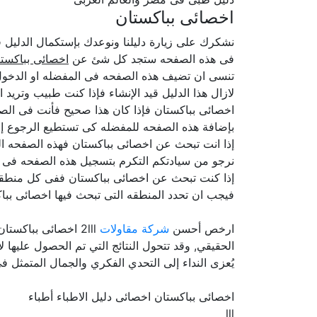
اخصائى بباكستان
نشكرك على زيارة دليلنا ونوعدك بإستكمال الدلي
فى هذه الصفحه ستجد كل شئ عن
اخصائى بباكست
تنسى ان تضيف هذه الصفحه فى المفضله او الدخول 
لازال هذا الدليل قيد الإنشاء فإذا كنت طبيب وتري
اخصائى بباكستان فإذا كان هذا صحيح فأنت فى الص
بإضافة هذه الصفحه للمفضله كى تستطيع الرجوع إل
إذا انت تبحث عن اخصائى بباكستان فهذه الصفحه الم
نرجو من سيادتكم التكرم بتسجيل هذه الصفحه فى ال
إذا كنت تبحث عن اخصائى بباكستان ففى كل منطقه 
فيجب ان تحدد المنطقه التى تبحث فيها اخصائى بباك
ارخص أحسن
شركة مقاولات
2lll اخصائى بباك
الحقيقي, وقد تتحول النتائج التي تم الحصول عليها لا
يُعزى النداء إلى التحدي الفكري والجمال المتمثل في 
اخصائى بباكستان اخصائى دليل الاطباء أطباء
lll