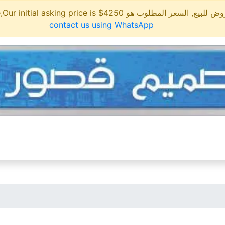
مطلوب هو 4250$ This site is for sale,Our initial asking price is
contact us using WhatsApp