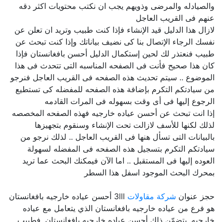
والصيادله والمرضى وذويهم يجب ان نكتب محتويات اكثر دقه
عنهم فى القريب العاجل
لازال هذا الدليل قيد الإنشاء فإذا كنت طبيب وتريد ان تعلن عن
نفسك الرجاء الإتصال بنا كى نضيف بياناتك وإذا كنت تبحث عن
طبيب فنعتذر لك لحين إستكمال الدليل أحسن بافغانستان فإذا
كان هذا صحيح فأنت فى الصفحه المناسبه التى تتحدث فى هذا
الموضوع .. سيتم تحديث هذه الصفحه فى القريب العاجل فنرجو
من سيادتكم التكرم بإضافة هذه الصفحه للمفضله كى تستطيع
الرجوع إليها فى أى وقت بسهوله فى المرات القادمه
إذا انت تبحث عن أحسن عياده خارجيه فهذه الصفحه المخصصه
لذلك لكنها للأسف لازالت تحت الإنشاء وسنقوم بتجهيزها
بالبيانات التى تسأل هنها فى القريب العاجل .. لذلك نرجو من
سيادتكم التكرم بتسجيل هذه الصفحه فى المفضله لسهولة
العوده إليها فى المستقبل .. اما الآن فيمكنك البحث عما تريد
بمحرك البحث الموجود اسفل هذا السطر
حجز عنوان
شركة مقاولات
3lll أحسن عياده خارجيه بافغانستان
هو فرع من عياده خارجيه بافغانستان الذي يتعامل مع عياده
خارجيه, يتضمّن ذلك أحسن عياده خارجيه بافغانستان, فطبيب