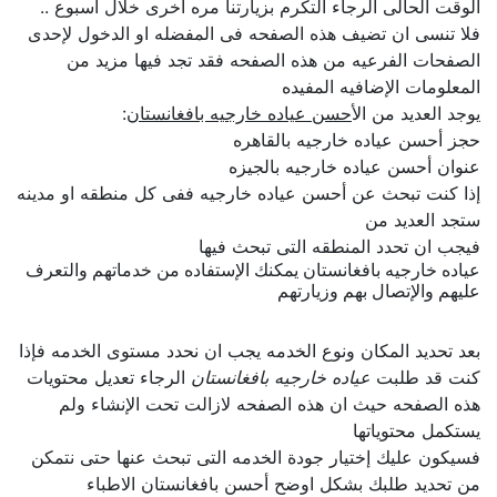
الوقت الحالى الرجاء التكرم بزيارتنا مره اخرى خلال اسبوع ..
فلا تنسى ان تضيف هذه الصفحه فى المفضله او الدخول لإحدى
الصفحات الفرعيه من هذه الصفحه فقد تجد فيها مزيد من
المعلومات الإضافيه المفيده
يوجد العديد من ال
أحسن عياده خارجيه بافغانستان
:
حجز أحسن عياده خارجيه بالقاهره
عنوان أحسن عياده خارجيه بالجيزه
إذا كنت تبحث عن أحسن عياده خارجيه ففى كل منطقه او مدينه
ستجد العديد من
فيجب ان تحدد المنطقه التى تبحث فيها
عياده خارجيه بافغانستان يمكنك الإستفاده من خدماتهم والتعرف
عليهم والإتصال بهم وزيارتهم
بعد تحديد المكان ونوع الخدمه يجب ان نحدد مستوى الخدمه فإذا
كنت قد طلبت
عياده خارجيه بافغانستان
الرجاء تعديل محتويات
هذه الصفحه حيث ان هذه الصفحه لازالت تحت الإنشاء ولم
يستكمل محتوياتها
فسيكون عليك إختيار جودة الخدمه التى تبحث عنها حتى نتمكن
من تحديد طلبك بشكل اوضح أحسن بافغانستان الاطباء